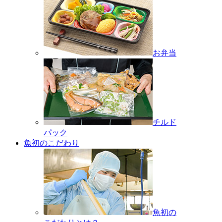
お弁当
チルド
パック
魚初のこだわり
魚初の