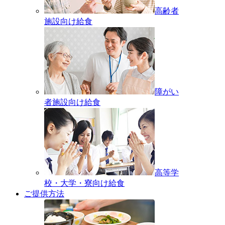
高齢者
施設向け給食
障がい
者施設向け給食
高等学
校・大学・寮向け給食
ご提供方法