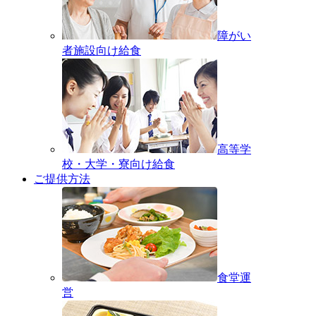
障がい
者施設向け給食
高等学
校・大学・寮向け給食
ご提供方法
食堂運
営