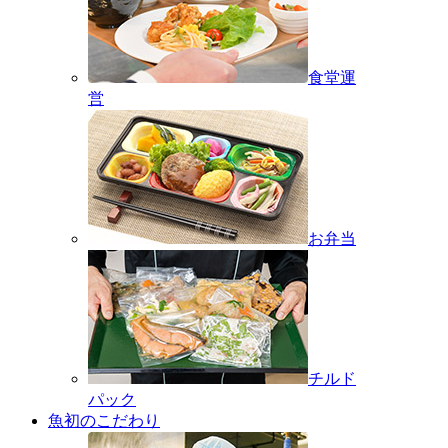
食堂運
営
お弁当
チルド
パック
魚初のこだわり