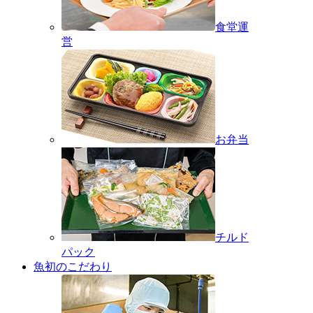
食堂運
営
お弁当
チルド
パック
魚初のこだわり