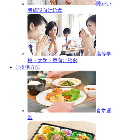
障がい
者施設向け給食
高等学
校・大学・寮向け給食
ご提供方法
食堂運
営